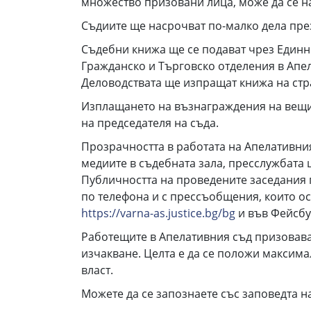
множество призовани лица, може да се н
Съдиите ще насрочват по-малко дела през
Съдебни книжа ще се подават чрез Единн
Гражданско и Търговско отделения в Апе
Деловодствата ще изпращат книжа на стра
Изплащането на възнаграждения на вещи 
на председателя на съда.
Прозрачността в работата на Апелативния
медиите в съдебната зала, пресслужбата
Публичността на проведените заседания 
по телефона и с прессъобщения, които ос
https://varna-as.justice.bg/bg
и във Фейсбу
Работещите в Апелативния съд призовава
изчакване. Целта е да се положи максимал
власт.
Можете да се запознаете със заповедта н