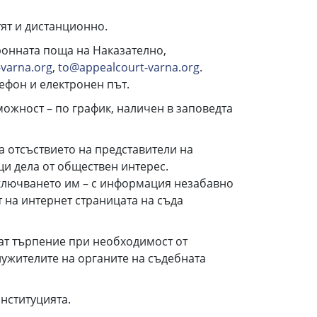
ят и дистанционно.
ронната поща на Наказателно,
varna.org
,
to@appealcourt-varna.org
.
ефон и електронен път.
ожност – по график, наличен в заповедта
а отсъствието на представители на
и дела от обществен интерес.
иключването им – с информация незабавно
т на интернет страницата на съда
ват търпение при необходимост от
служителите на органите на съдебната
институцията.