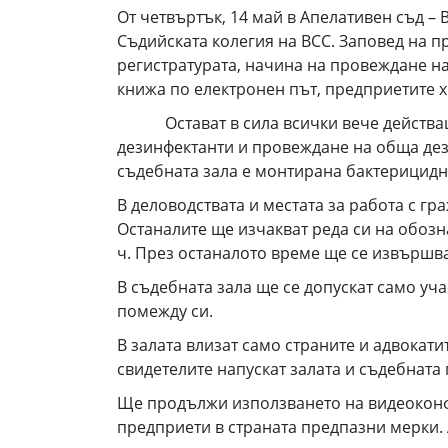
От четвъртък, 14 май в Апелативен съд – 
Съдийската колегия на ВСС. Заповед на п
регистратурата, начина на провеждане на
книжа по електронен път, предприетите 
Остават в сила всички вече действащи 
дезинфектанти и провеждане на обща дез
съдебната зала е монтирана бактерицидн
В деловодствата и местата за работа с г
Останалите ще изчакват реда си на обозна
ч. През останалото време ще се извършв
В съдебната зала ще се допускат само уч
помежду си.
В залата влизат само страните и адвокат
свидетелите напускат залата и съдебната 
Ще продължи използването на видеоконфе
предприети в страната предпазни мерки. 