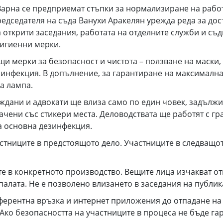
Варна се предприемат стъпки за нормализиране на работа
редседателя на съда Ванухи Аракелян урежда реда за дос
 открити заседания, работата на отделните служби и съ
хигиенни мерки.
мерки за безопасност и чистота – ползване на маски,
инфекция. В допълнение, за гарантиране на максимална 
а лампа.
раждани и адвокати ще влиза само по един човек, задълж
чени със стикери места. Деловодствата ще работят с граж
а основна дезинфекция.
астниците в предстоящото дело. Участниците в следващот
ите в конкретното производство. Вещите лица изчакват о
палата. Не е позволено влизането в заседания на публик
рентна връзка и интернет приложения до отпадане на о
Ако безопасността на участниците в процеса не бъде га