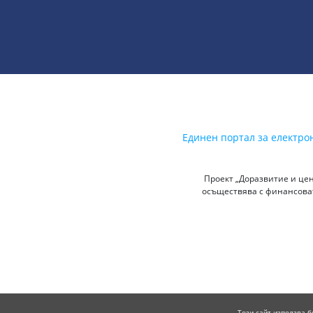
Единен портал за електро
Проект „Доразвитие и цен
осъществява с финансоват
Този сайт използва б