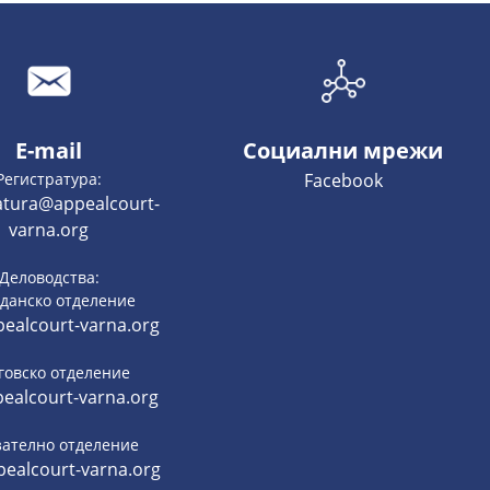
E-mail
Социални мрежи
Регистратура:
Facebook
ratura@appealcourt-
varna.org
Деловодства:
данско отделение
ealcourt-varna.org
говско отделение
ealcourt-varna.org
зателно отделение
ealcourt-varna.org