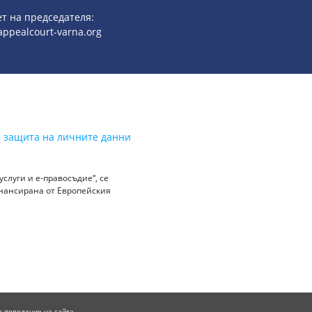
т на председателя:
ppealcourt-varna.org
а защита на личните данни
слуги и е-правосъдие“, се
инансирана от Европейския
о поведение на сайта.