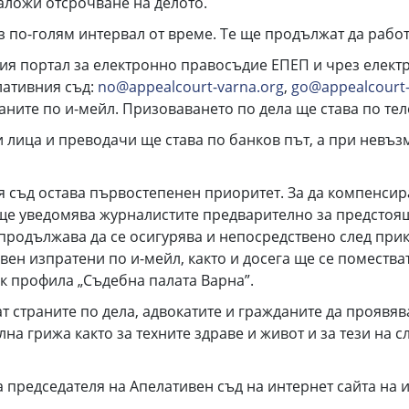
аложи отсрочване на делото.
 по-голям интервал от време. Те ще продължат да работ
ия портал за електронно правосъдие ЕПЕП и чрез елект
лативния съд:
no@appealcourt-varna.org
,
go@appealcourt-
ните по и-мейл. Призоваването по дела ще става по тел
лица и преводачи ще става по банков път, а при невъзм
 съд остава първостепенен приоритет. За да компенсир
 ще уведомява журналистите предварително за предстоящ
продължава да се осигурява и непосредствено след пр
вен изпратени по и-мейл, както и досега ще се помества
к профила „Съдебна палата Варна”.
т страните по дела, адвокатите и гражданите да проявя
на грижа както за техните здраве и живот и за тези на 
а председателя на Апелативен съд на интернет сайта на 