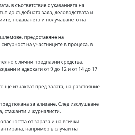
та, в съответствие с указанията на
тъп до съдебната зала, деловодствата и
диите, подаването и получаването на
 шлемове, предоставяне на
сигурност на участниците в процеса, в
ително с лични предпазни средства.
дани и адвокати от 9 до 12 и от 14 до 17
о ще изчакват пред залата, на разстояние
тпред покана за влизане. След изслушване
а, стажанти и журналисти.
пасността от зараза и на всички
рантирана, например в случаи на