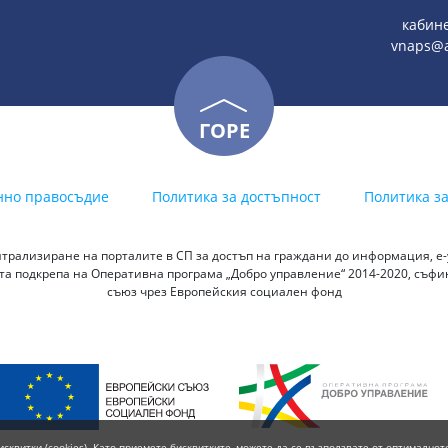
кабине
vnaps@a
ГОРЕ
нно правосъдие
Политика за достъпност
Политика з
трализиране на порталите в СП за достъп на граждани до информация, е-у
а подкрепа на Оперативна програма „Добро управление“ 2014-2020, съф
съюз чрез Европейския социален фонд
исквитки (cookies). Като приемете бисквитките, можете да се възползвате от оптималнот