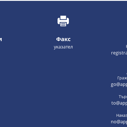
и
Факс
указател
regist
Граж
go@app
Тър
to@app
Нака
no@app