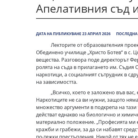
Апелативния съд 
ДАТА НА ПУБЛИКУВАНЕ 23 АПРИЛ 2026
ПОСЛЕДНА 
Лекторите от образователния проект „Д
Обединено училище „Христо Ботев“ в с. Ц
вещества. Разговора поде директорът Фер
ролята на съда в прилагането им. Съдия 
наркотици, а социалният сътрудник в сдр
на зависимостта.
„Всичко, което е заложено във вас, е до
Наркотиците не са ви нужни, защото няма 
множество аргументи в подкрепа на тази 
действат еднакво на биологично и химичн
материално положение. „Професията ми е
кражби и грабежи, за да си набавят сред
по-тежки престъпления. Никой от тях не е