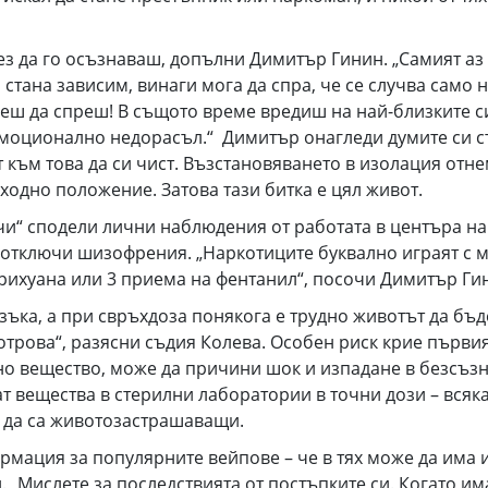
а го осъзнаваш, допълни Димитър Гинин. „Самият аз н
стана зависим, винаги мога да спра, че се случва само н
ожеш да спреш! В същото време вредиш на най-близките 
 емоционално недорасъл.“ Димитър онагледи думите си с
т към това да си чист. Възстановяването в изолация отн
зходно положение. Затова тази битка е цял живот.
сподели лични наблюдения от работата в центъра на 
 отключи шизофрения. „Наркотиците буквално играят с 
арихуана или 3 приема на фентанил“, посочи Димитър Ги
, а при свръхдоза понякога е трудно животът да бъде
трова“, разясни съдия Колева. Особен риск крие първи
но вещество, може да причини шок и изпадане в безсъзна
ат вещества в стерилни лаборатории в точни дози – всяк
т да са животозастрашаващи.
ия за популярните вейпове – че в тях може да има и
 „Мислете за последствията от постъпките си. Когато има