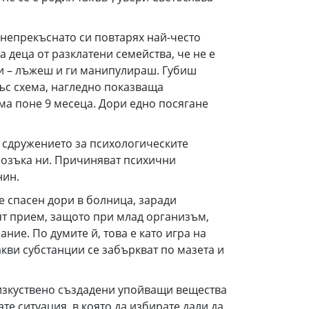
епрекъснато си повтарях най-често
а деца от разклатени семейства, че не е
си – лъжеш и ги манипулираш. Губиш
ъс схема, нагледно показваща
ема поне 9 месеца. Дори едно посягане
сдружението за психологическите
мозъка ни. Причиняват психични
нин.
 спасен дори в болница, заради
ят прием, защото при млад организъм,
ние. По думите й, това е като игра на
акви субстанции се забъркват по мазета и
зкуствено създадени упойващи вещества
те ситуация, в която да избирате дали да