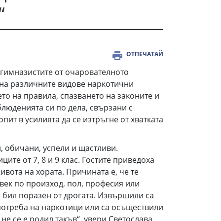
“
ОТПЕЧАТАЙ
гимназистите от очарователното
а на различните видове наркотични
то на правила, спазването на законите и
блюденията си по дела, свързани с
ит в усилията да се изтръгне от хватката
, обичани, успели и щастливи.
ите от 7, 8 и 9 клас. Гостите приведоха
вота на хората. Причината е, че те
век по произход, пол, професия или
 бил поразен от дрогата. Извършили са
употреба на наркотици или са осъществили
 не се е родил такъв“, увери Светослава