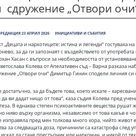
и сдружение „Отвори очи
РЕДАКЦИЯ 23 АПРИЛ 2026
ИНИЦИАТИВИ И СЪБИТИЯ
ецата и наркотиците: истина и легенди“ гостуваха на 
онево, за да ги запознаят с въздействието от употребат
хан Хасан с въпроси за необходимостта от установяване
Светослава Колева от Апелативен съд – Варна разказа на
ужение „Отвори очи“ Димитър Гинин сподели личния си оп
статъчно, за да бъдете това, което искате – харесвани
да ви дадат нищо от това“, каза съдия Колева пред учениц
теза. В еднаква степен психоактивните вещества рушат жи
о ниво върху организма, независимо от това какъв е чо
 изправяла пред мен толкова много хора, чийто живот е
ства за следващата доза, причинили са катастрофа след 
 искал да стане престъпник или наркоман, и никой от тях