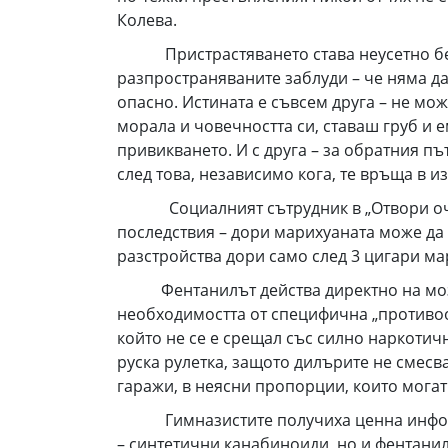
Колева.
Пристрастяването става неусетно без д
разпространяваните заблуди – че няма да 
опасно. Истината е съвсем друга – не м
морала и човечността си, ставаш груб и
привикването. И с друга – за обратния пъ
след това, независимо кога, те връща в и
Социалният сътрудник в „Отвори очи“ 
последствия – дори марихуаната може да
разстройства дори само след 3 цигари м
Фентанилът действа директно на мозъка
необходимостта от специфична „противоо
който не се е срещал със силно наркотич
руска рулетка, защото дилърите не смесв
гаражи, в неясни пропорции, които мога
Гимназистите получиха ценна информац
– синтетични канабиноиди, но и фентанил.