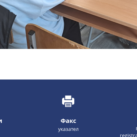
и
Факс
указател
regist