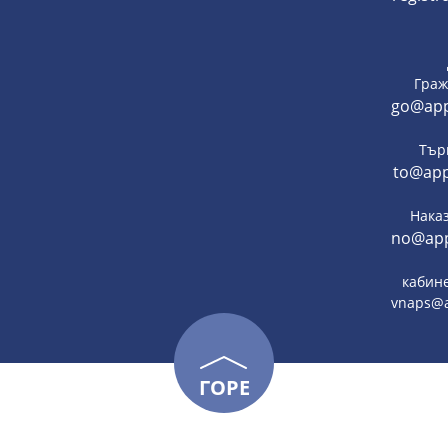
Граж
go@app
Тър
to@app
Нака
no@app
кабине
vnaps@a
ГОРЕ