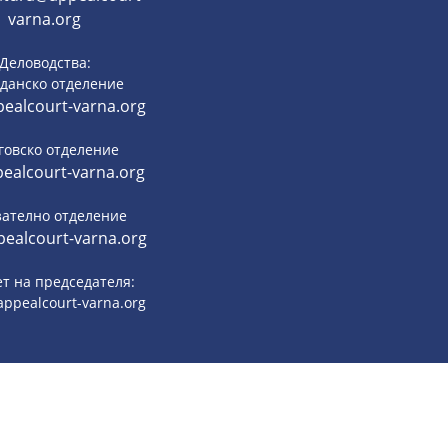
varna.org
Деловодства:
данско отделение
ealcourt-varna.org
говско отделение
ealcourt-varna.org
зателно отделение
ealcourt-varna.org
т на председателя:
ppealcourt-varna.org