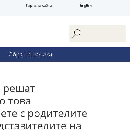
Карта на сайта
English
Обратна връзка
а решат
о това
ете с родителите
едставителите на