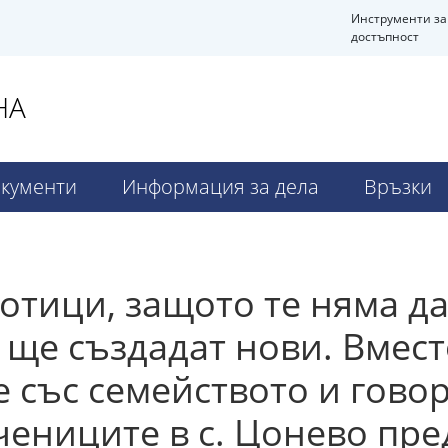
Инструменти за
достъпност
НА
кументи
Информация за дела
Връзки
отици, защото те няма д
 ще създадат нови. Вмест
 със семейството и говор
учениците в с. Цонево пр