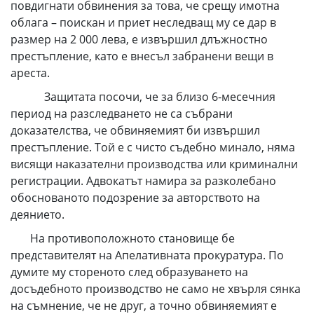
повдигнати обвинения за това, че срещу имотна
облага – поискан и приет неследващ му се дар в
размер на 2 000 лева, е извършил длъжностно
престъпление, като е внесъл забранени вещи в
ареста.
Защитата посочи, че за близо 6-месечния
период на разследването не са събрани
доказателства, че обвиняемият би извършил
престъпление. Той е с чисто съдебно минало, няма
висящи наказателни производства или криминални
регистрации. Адвокатът намира за разколебано
обоснованото подозрение за авторството на
деянието.
На противоположното становище бе
представителят на Апелативната прокуратура. По
думите му стореното след образуването на
досъдебното производство не само не хвърля сянка
на съмнение, че не друг, а точно обвиняемият е