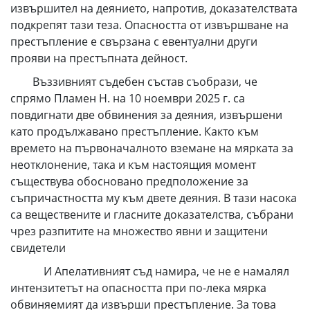
извършител на деянието, напротив, доказателствата
подкрепят тази теза. Опасността от извършване на
престъпление е свързана с евентуални други
прояви на престъпната дейност.
Въззивният съдебен състав съобрази, че
спрямо Пламен Н. на 10 ноември 2025 г. са
повдигнати две обвинения за деяния, извършени
като продължавано престъпление. Както към
времето на първоначалното вземане на мярката за
неотклонение, така и към настоящия момент
съществува обосновано предположение за
съпричастността му към двете деяния. В тази насока
са веществените и гласните доказателства, събрани
чрез разпитите на множество явни и защитени
свидетели
И Апелативният съд намира, че не е намалял
интензитетът на опасността при по-лека мярка
обвиняемият да извърши престъпление. За това