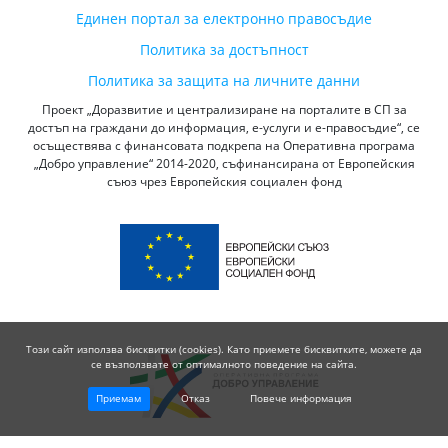
Единен портал за електронно правосъдие
Политика за достъпност
Политика за защита на личните данни
Проект „Доразвитие и централизиране на порталите в СП за
достъп на граждани до информация, е-услуги и е-правосъдие“, се
осъществява с финансовата подкрепа на Оперативна програма
„Добро управление“ 2014-2020, съфинансирана от Европейския
съюз чрез Европейския социален фонд
Този сайт използва бисквитки (cookies). Като приемете бисквитките, можете да
се възползвате от оптималното поведение на сайта.
Приемам
Отказ
Повече информация