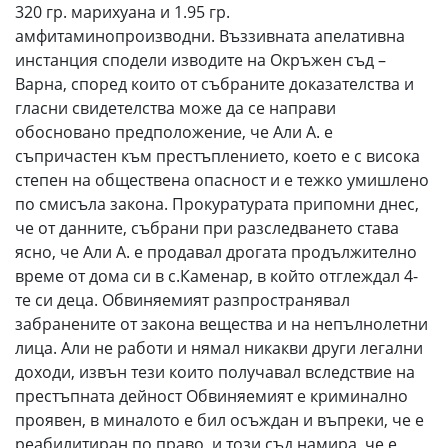
320 гр. марихуана и 1.95 гр.
амфитаминопроизводни. Въззивната апелативна
инстанция сподели изводите на Окръжен съд –
Варна, според които от събраните доказателства и
гласни свидетелства може да се направи
обосновано предположение, че Али А. е
съпричастен към престъплението, което е с висока
степен на обществена опасност и е тежко умишлено
по смисъла закона. Прокуратурата припомни днес,
че от данните, събрани при разследването става
ясно, че Али А. е продавал дрогата продължително
време от дома си в с.Каменар, в който отглеждал 4-
те си деца. Обвиняемият разпространявал
забранените от закона вещества и на непълнолетни
лица. Али не работи и нямал никакви други легални
доходи, извън тези които получавал вследствие на
престъпната дейност Обвиняемият е криминално
проявен, в миналото е бил осъждан и въпреки, че е
реабилитиран по право, и този съд намира, че е