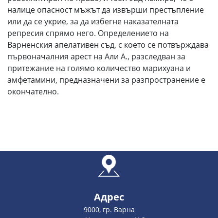
налице опасност мъжът да извърши престъпление
или да се укрие, за да избегне наказателната
репресия спрямо него. Определението на
Варненския апелативен съд, с което се потвърждава
първоначалния арест на Али А., разследван за
притежание на голямо количество марихуана и
амфетамини, предназначени за разпространение е
окончателно.
Адрес
9000, гр. Варна