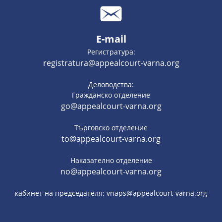
E-mail
Регистратура:
registratura@appealcourt-varna.org
Деловодства:
Гражданско отделение
go@appealcourt-varna.org
Търговско отделение
to@appealcourt-varna.org
Наказателно отделение
no@appealcourt-varna.org
кабинет на председателя: vnaps@appealcourt-varna.org