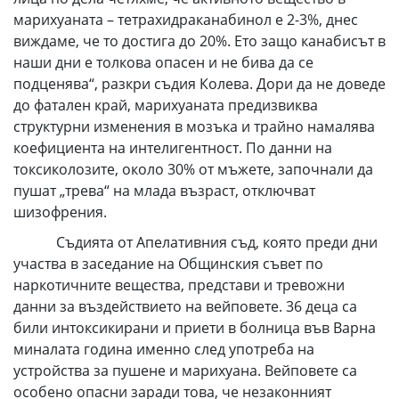
марихуаната – тетрахидраканабинол е 2-3%, днес
виждаме, че то достига до 20%. Ето защо канабисът в
наши дни е толкова опасен и не бива да се
подценява“, разкри съдия Колева. Дори да не доведе
до фатален край, марихуаната предизвиква
структурни изменения в мозъка и трайно намалява
коефициента на интелигентност. По данни на
токсиколозите, около 30% от мъжете, започнали да
пушат „трева“ на млада възраст, отключват
шизофрения.
Съдията от Апелативния съд, която преди дни
участва в заседание на Общинския съвет по
наркотичните вещества, представи и тревожни
данни за въздействието на вейповете. 36 деца са
били интоксикирани и приети в болница във Варна
миналата година именно след употреба на
устройства за пушене и марихуана. Вейповете са
особено опасни заради това, че незаконният