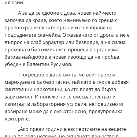
илюзии.
А за да се сдобие с доза, човек най-често
започва да краде, което неминуемо го среща с
правоохранителните органи и го изправя на
подсъдимата скамейка. Отказването от дрогата не е
въпрос на слаб характер или безволие, а на силна
промяна в биохимичните процеси в организма.
Затова най-добре е човек изобщо да не пробва,
убеден е Валентин Русимов.
Погрешно е да се смята, че вейповете и
марихуаната са безопасни, тъй като в тях се добавят
синтетични наркотични, които водят до бърза
зависимост. И понеже не се смесват, тестват и
изпитват в лабораторния условия, непрецизното
дозиране може да е смъртоносно, предупредиха
лекторите.
„Ако преди години в експертизите на вещите
лица по дела четяхме, че активното вещество в