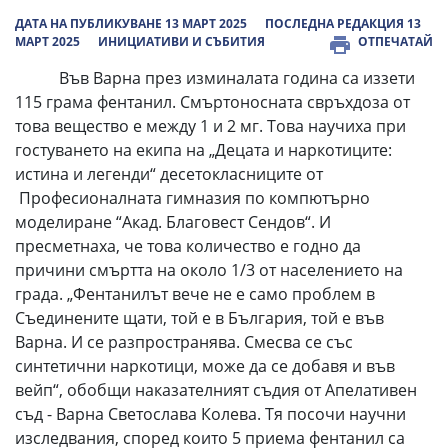
ДАТА НА ПУБЛИКУВАНЕ 13 МАРТ 2025
ПОСЛЕДНА РЕДАКЦИЯ 13
МАРТ 2025
ИНИЦИАТИВИ И СЪБИТИЯ
ОТПЕЧАТАЙ
Във Варна през изминалата година са иззети
115 грама фентанил. Смъртоносната свръхдоза от
това вещество е между 1 и 2 мг. Това научиха при
гостуването на екипа на „Децата и наркотиците:
истина и легенди“ десетокласниците от
Професионалната гимназия по компютърно
моделиране “Акад. Благовест Сендов“. И
пресметнаха, че това количество е годно да
причини смъртта на около 1/3 от населението на
града. „Фентанилът вече не е само проблем в
Съединените щати, той е в България, той е във
Варна. И се разпространява. Смесва се със
синтетични наркотици, може да се добавя и във
вейп“, обобщи наказателният съдия от Апелативен
съд - Варна Светослава Колева. Тя посочи научни
изследвания, според които 5 приема фентанил са