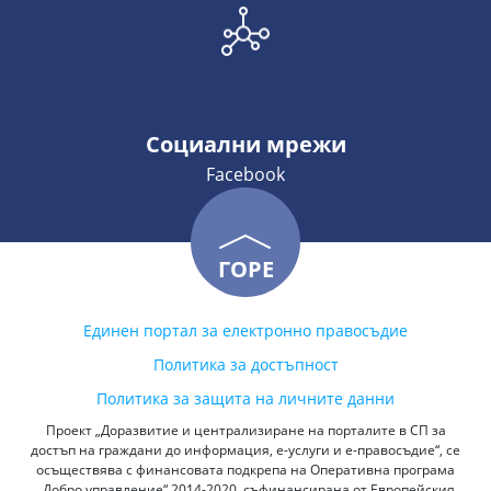
Социални мрежи
Facebook
ГОРЕ
Единен портал за електронно правосъдие
Политика за достъпност
Политика за защита на личните данни
Проект „Доразвитие и централизиране на порталите в СП за
достъп на граждани до информация, е-услуги и е-правосъдие“, се
осъществява с финансовата подкрепа на Оперативна програма
„Добро управление“ 2014-2020, съфинансирана от Европейския