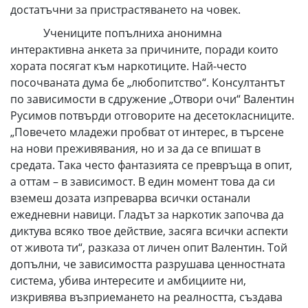
достатъчни за пристрастяването на човек.
Учениците попълниха анонимна
интерактивна анкета за причините, поради които
хората посягат към наркотиците. Най-често
посочваната дума бе „любопитство“. Консултантът
по зависимости в сдружение „Отвори очи“ Валентин
Русимов потвърди отговорите на десетокласниците.
„Повечето младежи пробват от интерес, в търсене
на нови преживявания, но и за да се впишат в
средата. Така често фантазията се превръща в опит,
а оттам – в зависимост. В един момент това да си
вземеш дозата изпреварва всички останали
ежедневни навици. Гладът за наркотик започва да
диктува всяко твое действие, засяга всички аспекти
от живота ти“, разказа от личен опит Валентин. Той
допълни, че зависимостта разрушава ценностната
система, убива интересите и амбициите ни,
изкривява възприемането на реалността, създава