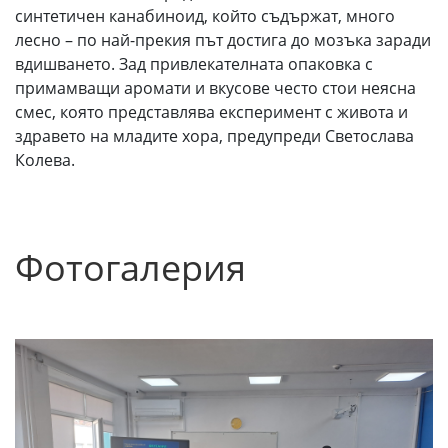
синтетичен канабиноид, който съдържат, много
лесно – по най-прекия път достига до мозъка заради
вдишването. Зад привлекателната опаковка с
примамващи аромати и вкусове често стои неясна
смес, която представлява експеримент с живота и
здравето на младите хора, предупреди Светослава
Колева.
Фотогалерия