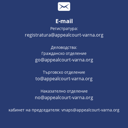
E-mail
Регистратура:
registratura@appealcourt-varna.org
Деловодства:
Гражданско отделение
go@appealcourt-varna.org
Търговско отделение
to@appealcourt-varna.org
Наказателно отделение
no@appealcourt-varna.org
кабинет на председателя: vnaps@appealcourt-varna.org