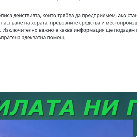
а действията, които трябва да предприемем, ако стане
пасяване на хората, превозните средства и местопроизш
. Изключително важно е каква информация ще подадем пр
изпратена адекватна помощ.