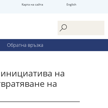
Карта на сайта
English
Обратна връзка
а инициатива на
твратяване на