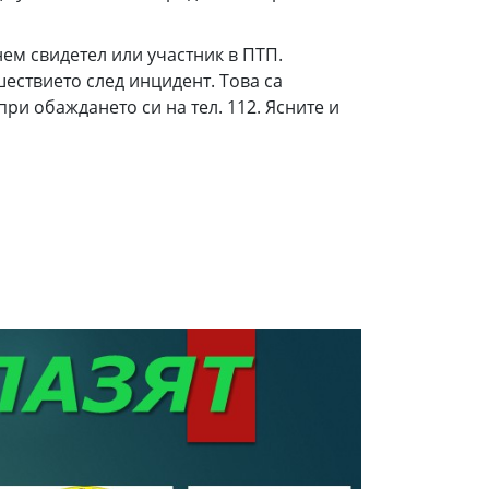
м свидетел или участник в ПТП.
ествието след инцидент. Това са
и обаждането си на тел. 112. Ясните и