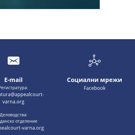
E-mail
Социални мрежи
Регистратура:
Facebook
ratura@appealcourt-
varna.org
Деловодства:
данско отделение
ealcourt-varna.org