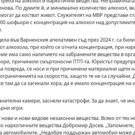
отреба на алкохол и наркотични вещества. Неправилната
енова. По думите й, и минимално количество алкохол, в
могат да костват живот. Служителят на МВР представи ст
700 шофьори с концентрация на алкохол над допустимите 
и.
 във Варненския апелативен съд през 2024 г. са били 
 от алкохола, при който се отчита концентрация, при на
ение има само наличието на забранените вещества в орг
фьори, причинили смъртоносни ПТП-та. Юристът предупре
на повреда, се носи и при причинени материални щети на
 ограниченията на скоростта, защото те не са случайни.
е там да са загинали хора, да е имало концентрация на 
лни камери, заснели катастрофи. За да знаят, че инци
рни игри.
и и нови видове незаконни вещества. Всяко от тях нос
о наркотичните вещества Добромир Досев. „Запомнете, 
на автомобилите. „Недобре поддържан автомобил може да