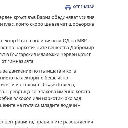
ОТПЕЧАТАЙ
вен кръст във Варна обединяват усилия
ти клас, които скоро ще вземат шофьорска
сектор Пътна полиция към ОД на МВР –
съвет по наркотичните вещества Добромир
цът в Българския младежки червен кръст
 от гимназията.
за движение по пътищата и кога
нието на лекторите беше ясно –
ките си и околните. Съдия Колева,
а. Превръща се в такова именно когато
ебил алкохол или наркотик, ако зад
шените на пътя са младите водачи –
концентрацията, правилните разсъждения