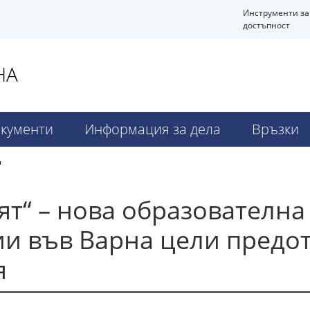
Инструменти за
достъпност
НА
кументи
Информация за дела
Връзки
я
ят“ – нова образователн
ии във Варна цели предо
тя