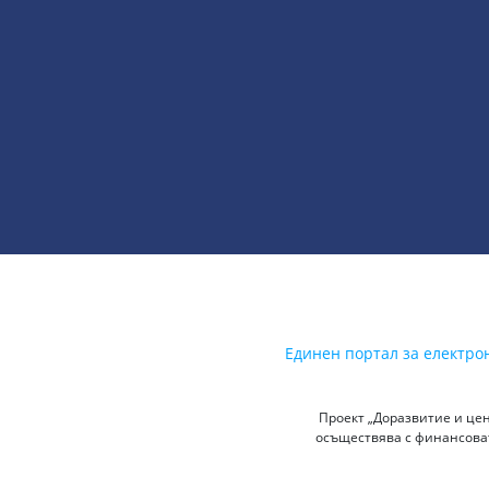
Единен портал за електро
Проект „Доразвитие и цен
осъществява с финансоват