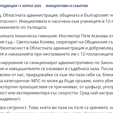
РЕДАКЦИЯ 11 АПРИЛ 2025
ИНИЦИАТИВИ И СЪБИТИЯ
бластната администрация, общината и Българският чер
опасност. Инициативата е насочена към учениците в 12-
движението по пътищата.
та техническа гимназия. Инспектор Петя Асенова от 
ния съд – Светослава Колева, секретарят на Общинския 
а безопасност в Областната администрация и доброволе
я и наказанията при неспазването им с 12-токласниците
ушения се санкционират административно по Закона 
е и извършителите се озовават в съдебната зала. Посла
 всеки от нас, придържайки се към тях пази себе си, близ
а категорични: МПС-то може да бъде оръжие, което убив
анспортни произшествия се причиняват, от шофьор, употр
ост или експериментира със скоростта. Сред най-застра
надеяност.
игурност. Това, което ви пази на пътя са зрението, 