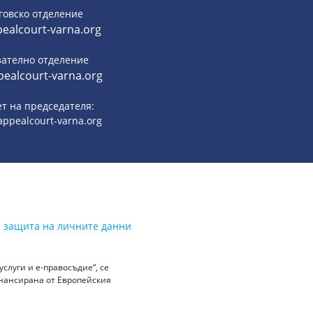
говско отделение
ealcourt-varna.org
зателно отделение
ealcourt-varna.org
т на председателя:
ppealcourt-varna.org
а защита на личните данни
слуги и е-правосъдие“, се
инансирана от Европейския