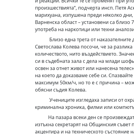
и реакции. Всички те се променят при уп
произшествията“, подчерта инсп. Петя Ас
марихуана, изпушена преди няколко дни, 
Варненска област – установени са близо 
употреба на наркотици или техни аналоз
Близо една трета от наказателните дела
Светослава Колева посочи, че за разлика
количеството, нито въздействието. Знач
си в съдебната зала с дела на млади шо
освен за отнет живот или нанесена телес
на което да доказваме себе си. Спазвайте
максимум 50км/ч, но то е с причина – мож
обясни съдия Колева.
Учениците изгледаха записи от охраните
криминална хроника, филми или компютъ
На пазара всеки ден се произвеждат нов
изтъкна секретарят на Общинския съвет п
акцентира и на техническото състояние 