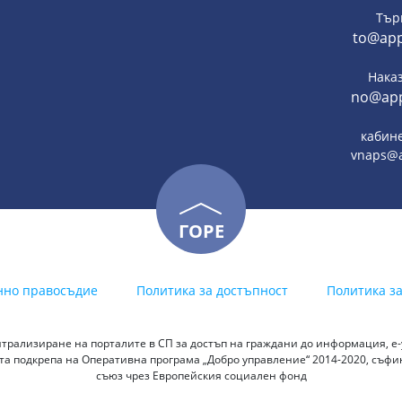
Тър
to@app
Нака
no@app
кабине
vnaps@a
ГОРЕ
нно правосъдие
Политика за достъпност
Политика з
трализиране на порталите в СП за достъп на граждани до информация, е-у
а подкрепа на Оперативна програма „Добро управление“ 2014-2020, съф
съюз чрез Европейския социален фонд