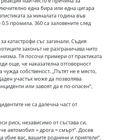
 реакция най-често е причина за
ключително една бира или една цигара
атистиката за миналата година във
0.5 промила. 360 са заловените след
за катастрофи със загинали. Съдия
ркотиците законът не разграничава нито
анизма. Тя посочи примери от практиката
ди още, че наказателна отговорност
 чужда собственост. „Пътят не е място,
 Даден участък може да позволява
инциденти или завоят да е по-опасен“,
дентите не са далечна част от
и риск, независимо от състава си,
че автомобил + дрога = смърт“. Досев
 убие вас, вашите роднини и приятели“.