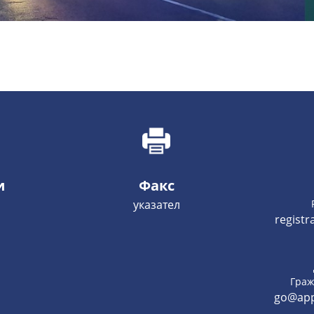
и
Факс
указател
regist
Граж
go@app