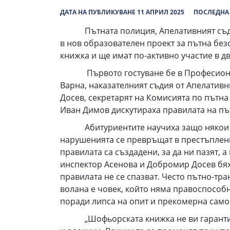
ДАТА НА ПУБЛИКУВАНЕ 11 АПРИЛ 2025
ПОСЛЕДНА 
Пътната полиция, Апелативният съд, О
в нов образователен проект за пътна без
книжка и ще имат по-активно участие в 
Първото гостуване бе в Професионална
Варна, наказателният съдия от Апелатив
Досев, секретарят на Комисията по пътн
Иван Димов дискутираха правилата на път
Абитуриентите научиха защо някои нар
нарушенията се превръщат в престъплени
правилата са създадени, за да ни пазят, а
инспектор Асенова и Добромир Досев бях
правилата не се спазват. Често пътно-тр
волана е човек, който няма правоспособн
поради липса на опит и прекомерна само
„Шофьорската книжка не ви гарантира с