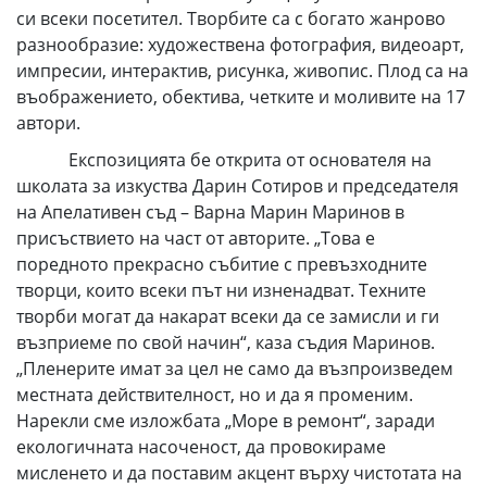
си всеки посетител. Творбите са с богато жанрово
разнообразие: художествена фотография, видеоарт,
импресии, интерактив, рисунка, живопис. Плод са на
въображението, обектива, четките и моливите на 17
автори.
Експозицията бе открита от основателя на
школата за изкуства Дарин Сотиров и председателя
на Апелативен съд – Варна Марин Маринов в
присъствието на част от авторите. „Това е
поредното прекрасно събитие с превъзходните
творци, които всеки път ни изненадват. Техните
творби могат да накарат всеки да се замисли и ги
възприеме по свой начин“, каза съдия Маринов.
„Пленерите имат за цел не само да възпроизведем
местната действителност, но и да я променим.
Нарекли сме изложбата „Море в ремонт“, заради
екологичната насоченост, да провокираме
мисленето и да поставим акцент върху чистотата на