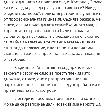
дългогодишната си практика съдия Костова. „Струва
ли си за една доза да рискувате живота си? Или да
отидете в затвора?“, попита тя реторично учениците
от професионалната гимназия. Съдията разказа, че
е виждала на подсъдимата скамейка много млади
хора, които първоначално са били осъждани
условно, при последвалите рецидиви многократно
са им били налагани ефективни наказания. За да
стигнат до положение, в което почти целият им
съзнателен живот е преминал в места за лишаване
от свобода.
Съдията от Апелативния съд припомни, че
законът е строг не само за престъпления като
държане, отглеждане и разпространение на
наркотици, но и за шофиране след употребата им и
причиняване на катастрофи.
Лекторите посочиха признаците, по които
може да се разпознае дали човек взима наркотици.