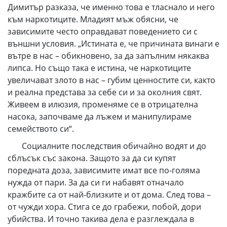
Димитър разказа, че именно това е тласнало и него
към наркотиците. Младият мъж обясни, че
зависимите често оправдават поведението си с
външни условия. „Истината е, че причината винаги е
вътре в нас – обикновено, за да запълним някаква
липса. Но също така е истина, че наркотиците
увеличават злото в нас – губим ценностите си, както
и реална представа за себе си и за околния свят.
Живеем в илюзия, променяме се в отрицателна
насока, започваме да лъжем и манипулираме
семейството си“.
Социалните последствия обичайно водят и до
сблъсък със закона. Защото за да си купят
поредната доза, зависимите имат все по-голяма
нужда от пари. За да си ги набавят отначало
кражбите са от най-близките и от дома. След това –
от чужди хора. Стига се до грабежи, побой, дори
убийства. И точно такива дела е разглеждала в