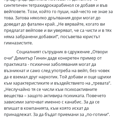
синтетичен тетрахидрокарабинол се добавя и във
вейповете. Този, който го пуши, най-често не знае за
това. Затова няколко дръпвания дори могат до
доведат до фатален край. „Не вярвайте, когато ви
предлагат вейпове и ви уверяват, че са чисти и в тях
няма забранени добавки!“, посъветва юристът
гимназистите.
Социалният сътрудник в сдружение „Отвори
очи“ Димитър Гинин даде конкретен пример от
практиката - психични заболявания могат да
възникнат и само след употреба на вейп, без човек
да е вземал друг наркотик. Той добави и още щрихи
към характеристиките и въздействието на „тревата“.
„Неслучайно тя се числи към психоактивните
вещества – защото активира психиката. Повечето
зависими започват именно с канабис. За да се
впишат в компанията, към която искат да
принадлежат. За да бъдат приемани за „по-готини“.