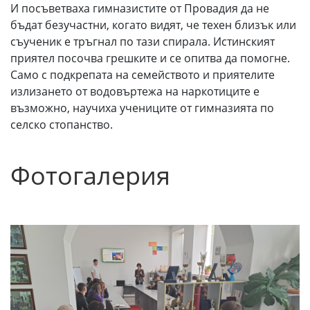
И посъветваха гимназистите от Провадия да не
бъдат безучастни, когато видят, че техен близък или
съученик е тръгнал по тази спирала. Истинският
приятел посочва грешките и се опитва да помогне.
Само с подкрепата на семейството и приятелите
излизането от водовъртежа на наркотиците е
възможно, научиха учениците от гимназията по
селско стопанство.
Фотогалерия