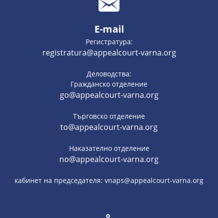
E-mail
Регистратура:
registratura@appealcourt-varna.org
Деловодства:
Гражданско отделение
go@appealcourt-varna.org
Търговско отделение
to@appealcourt-varna.org
Наказателно отделение
no@appealcourt-varna.org
кабинет на председателя: vnaps@appealcourt-varna.org