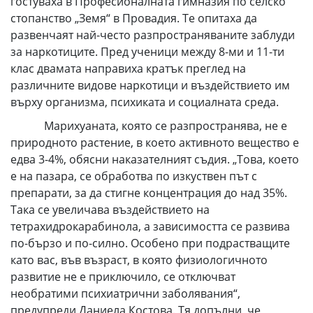
гостуваха в Професионалната гимназия по селско
стопанство „Земя“ в Провадия. Те опитаха да
развенчаят най-често разпространяваните заблуди
за наркотиците. Пред ученици между 8-ми и 11-ти
клас двамата направиха кратък преглед на
различните видове наркотици и въздействието им
върху организма, психиката и социалната среда.
Марихуаната, която се разпространява, не е
природното растение, в което активното вещество е
едва 3-4%, обясни наказателният съдия. „Това, което
е на пазара, се обработва по изкуствен път с
препарати, за да стигне концентрация до над 35%.
Така се увеличава въздействието на
тетрахидрокарабинола, а зависимостта се развива
по-бързо и по-силно. Особено при подрастващите
като вас, във възраст, в която физиологичното
развитие не е приключило, се отключват
необратими психиатрични заболявания“,
предупреди Даниела Костова. Тя допълни, че