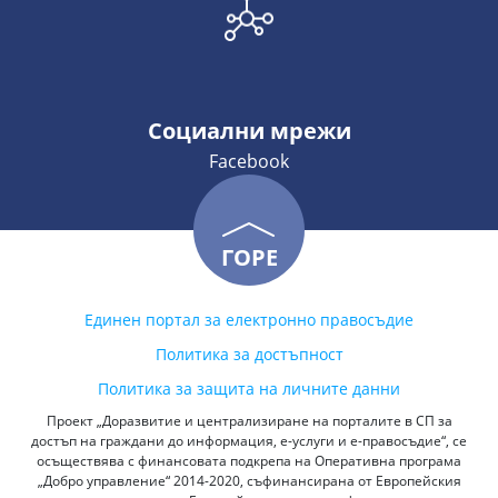
Социални мрежи
Facebook
ГОРЕ
Единен портал за електронно правосъдие
Политика за достъпност
Политика за защита на личните данни
Проект „Доразвитие и централизиране на порталите в СП за
достъп на граждани до информация, е-услуги и е-правосъдие“, се
осъществява с финансовата подкрепа на Оперативна програма
„Добро управление“ 2014-2020, съфинансирана от Европейския