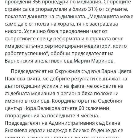
проведени 356 процедури по медиация. Спорещите
страни са се споразумели в близо 31% от случаите,
показват данните на съдилищата. „Медиацията може
само да е от полза на хората, тя не застрашава
никого. Успешно бяха преодолени част от
съпротивите срещу реформата и в страната вече
има достатъчно сертифицирани медиатори, които
работят успешно“, обобщи председателят на
Варненския апелативен съд Марин Маринов.
Председателят на Окръжния съд във Варна Цвета
Павлова смята, че добрите резултати се дължат на
дългогодишни усилия и на факта, че основите на
съдебната медиация в региона бяха положени
именно в този съд. Координаторът на Съдебния
център Нора Великова отчете 60 сключени
споразумения за последните 9 месеца.
Председателят на Административния съд Елена
Янакиева изрази надежда в близко бъдеще да се
приемат законови промени, които да направят