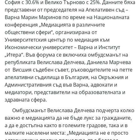
София с 30.6% и Велико Търново с 25%. Данните бяха
представени от председателя на Апелативен съд –
Варна Марин Маринов по време на Националната
конференция „Медиацията в различните
обществени сфери“, организирана от
Университетския център по медиация към
Икономически университет – Варна и Институт
„Итера“. Във форума се включиха омбудсманът на
републиката Велислава Делчева, Даниела Марчева
от Висшия съдебен съвет, ръководителите на петте
апелативни съдилища в България, на Окръжния и
Административния съд във Варна, адвокати и
медиатори, представители на образователната и
здравната сфера.
Омбудсманът Велислава Делчева подчерта колко
важно е медиацията да не бъде лукс за гражданите,
а да е достъпна както в големите градове, така и в
малките населени места: „Медиацията не е просто