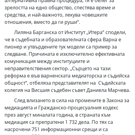
алтернативна правна процедура, тя е белег за
зрелостта на едно общество, спестява време и
средства, и най-важното, лекува човешките
отношения, вместо да ги руши“.
Лиляна Барганска от Институт „Итера“ сподели,
че в съдебната и образователната сфера Варна е
пионер и утвърдените тук модели са пример за
следване. Причината е изключително ефективната
комуникация между институциите и
неправителствения сектор. „Сърцето на тази
реформа е във варненската медиаторска и съдийска
общност“, отбеляза представителят на Съдийската
колегия на Висшия съдебен съвет Даниела Марчева.
След влизането в сила на промените в Закона за
медиацията и Гражданско-процесуалния кодекс
през август миналата година, в страната към
медиация са препратени 1 732 дела. По тях са
насрочени 751 информационни срещи и са