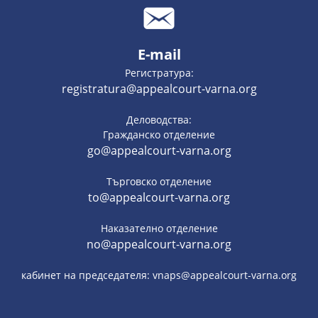
E-mail
Регистратура:
registratura@appealcourt-varna.org
Деловодства:
Гражданско отделение
go@appealcourt-varna.org
Търговско отделение
to@appealcourt-varna.org
Наказателно отделение
no@appealcourt-varna.org
кабинет на председателя: vnaps@appealcourt-varna.org