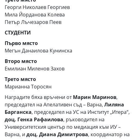
Георги Николаев Георгиев
Мила Йорданова Колева
Петър Лъчезаров Пеев
СТУДЕНТИ
Първо място
Мегън Данаилова Кунинска
Второ място
Емилиан Миленов Захов
Трето място
Марианна Торосян
Наградите бяха връчени от
Марин Маринов
,
председател на Апелативен съд – Варна,
Лиляна
Барганска
, председател на УС на Институт „Итера“,
доц. Генка Рафаилова
, ръководител на
Университетския център по медиация към ИУ –
Варна, и
доц. Диана Димитрова
, координатор на