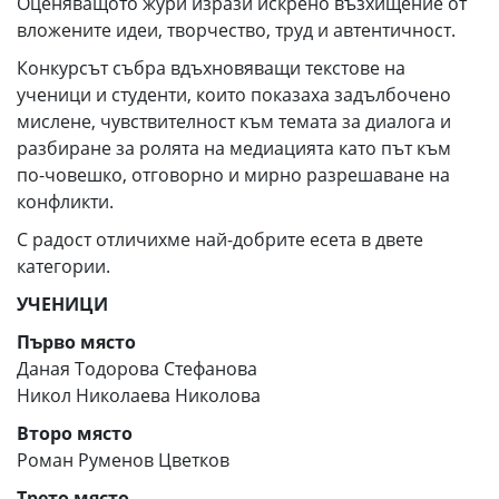
Оценяващото жури изрази искрено възхищение от
вложените идеи, творчество, труд и автентичност.
Конкурсът събра вдъхновяващи текстове на
ученици и студенти, които показаха задълбочено
мислене, чувствителност към темата за диалога и
разбиране за ролята на медиацията като път към
по-човешко, отговорно и мирно разрешаване на
конфликти.
С радост отличихме най-добрите есета в двете
категории.
УЧЕНИЦИ
Първо място
Даная Тодорова Стефанова
Никол Николаева Николова
Второ място
Роман Руменов Цветков
Трето място