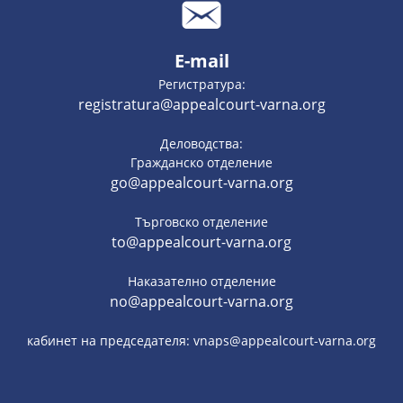
E-mail
Регистратура:
registratura@appealcourt-varna.org
Деловодства:
Гражданско отделение
go@appealcourt-varna.org
Търговско отделение
to@appealcourt-varna.org
Наказателно отделение
no@appealcourt-varna.org
кабинет на председателя: vnaps@appealcourt-varna.org