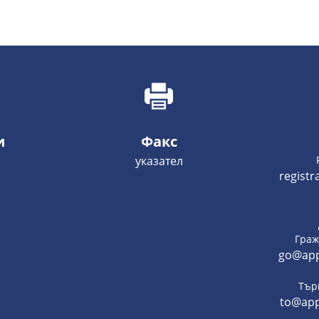
и
Факс
указател
regist
Граж
go@app
Тър
to@app