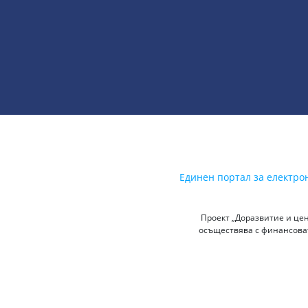
Единен портал за електро
Проект „Доразвитие и цен
осъществява с финансоват