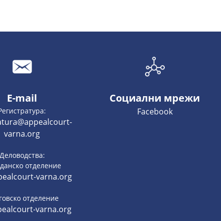
E-mail
Социални мрежи
Регистратура:
Facebook
ratura@appealcourt-
varna.org
Деловодства:
данско отделение
ealcourt-varna.org
говско отделение
ealcourt-varna.org