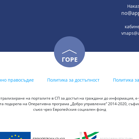
Нака
no@app
кабине
vnaps@a
ГОРЕ
нно правосъдие
Политика за достъпност
Политика з
трализиране на порталите в СП за достъп на граждани до информация, е-у
а подкрепа на Оперативна програма „Добро управление“ 2014-2020, съф
съюз чрез Европейския социален фонд