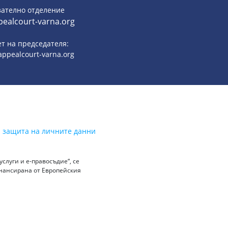
зателно отделение
ealcourt-varna.org
т на председателя:
ppealcourt-varna.org
а защита на личните данни
слуги и е-правосъдие“, се
инансирана от Европейския