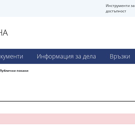
Инструменти за
достъпност
НА
кументи
Информация за дела
Връзки
Публични покани