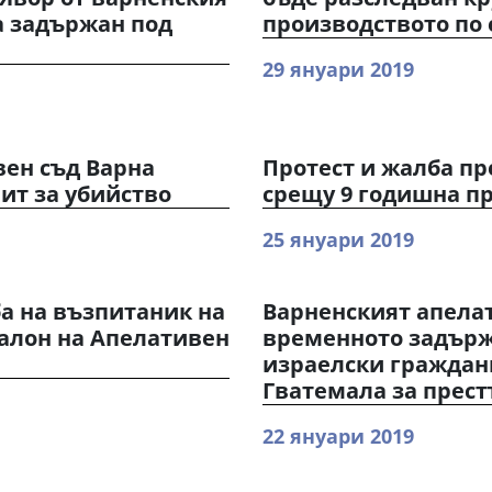
а задържан под
производството по 
29 януари 2019
вен съд Варна
Протест и жалба пр
ит за убийство
срещу 9 годишна пр
25 януари 2019
а на възпитаник на
Варненският апела
алон на Апелативен
временното задържа
израелски граждани
Гватемала за прес
22 януари 2019