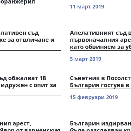
ооранжерия
11 март 2019
елативен съд
Апелативният съд 
е за отвличане и
първоначалния арес
като обвиняем за у
5 март 2019
ъд обжалват 18
Съветник в Посолст
идружен с опит за
България гостува в
15 февруари 2019
ния арест,
Българин издирван 
 Явор от варненския
бъде разследван к