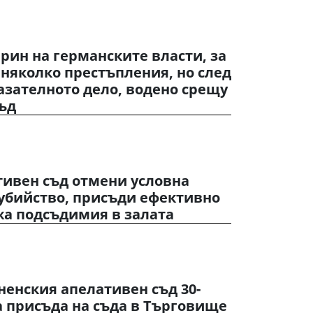
ин на германските власти, за
а няколко престъпления, но след
азателното дело, водено срещу
съд
тивен съд отмени условна
 убийство, присъди ефективно
жа подсъдимия в залата
енския апелативен съд 30-
 присъда на съда в Търговище