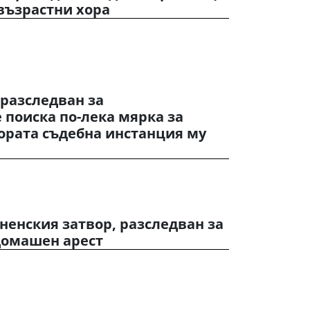
 възрастни хора
разследван за
поиска по-лека мярка за
ората съдебна инстанция му
ненския затвор, разследван за
домашен арест