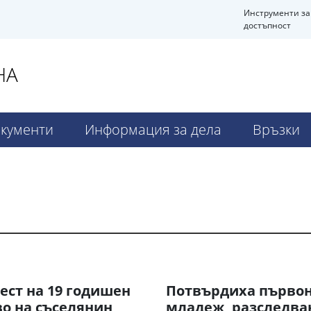
Инструменти за
достъпност
НА
кументи
Информация за дела
Връзки
ст на 19 годишен
Потвърдиха първон
во на съселянин
младеж, разследван