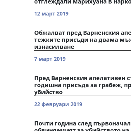
отглеждали марихуана в нарк
12 март 2019
Обжалват пред Варненския ап
тежките присъди на двама мъж
изнасилване
7 март 2019
Пред Варненския апелативен с
годишна присъда за грабеж, пр
убийство
22 февруари 2019
Почти година след първоначал
обвиняемият за убийството на