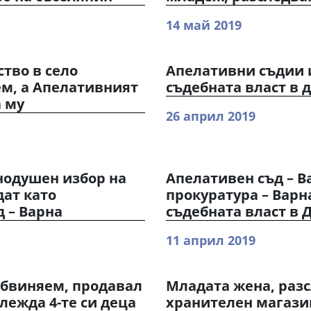
14 май 2019
ство в село
Апелативни съдии и
м, а Апелативният
съдебната власт в 
а му
26 април 2019
нодушен избор на
Апелативен съд – В
дат като
прокуратура – Варн
 – Варна
съдебната власт в 
11 април 2019
обвиняем, продавал
Младата жена, разс
лежда 4-те си деца
хранителен магазин