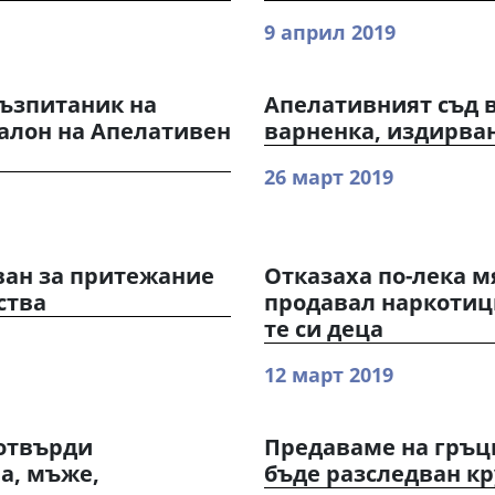
9 април 2019
възпитаник на
Апелативният съд в
алон на Апелативен
варненка, издирван
26 март 2019
ван за притежание
Отказаха по-лека м
ства
продавал наркотици
те си деца
12 март 2019
потвърди
Предаваме на гръцк
а, мъже,
бъде разследван к