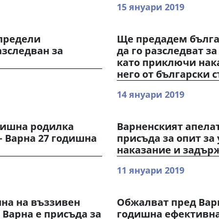
15 януари 2019
определи
Ще предадем българ
азследван за
да го разследват з
като приключи нак
него от български 
14 януари 2019
дишна родилка
Варненският апела
– Варна 27 годишна
присъда за опит за
наказание и задър
11 януари 2019
ина на въззивен
Обжалват пред Варн
 Варна е присъда за
годишна ефективна