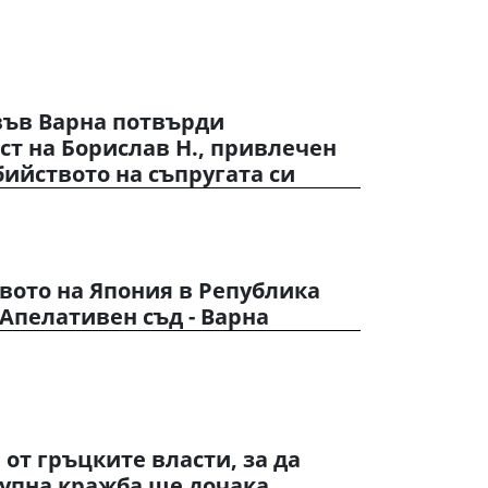
във Варна потвърди
т на Борислав Н., привлечен
бийството на съпругата си
вото на Япония в Република
 Апелативен съд - Варна
от гръцките власти, за да
рупна кражба ще дочака