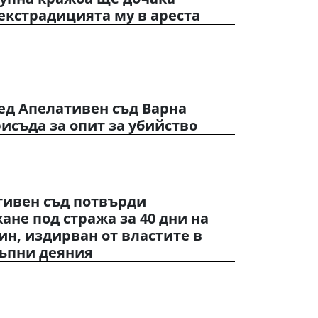
екстрадицията му в ареста
ед Апелативен съд Варна
исъда за опит за убийство
тивен съд потвърди
не под стража за 40 дни на
н, издирван от властите в
тъпни деяния