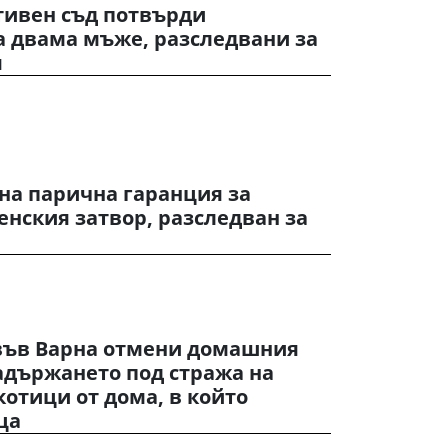
тивен съд потвърди
а двама мъже, разследвани за
я
на парична гаранция за
енския затвор, разследван за
във Варна отмени домашния
адържането под стража на
отици от дома, в който
ца