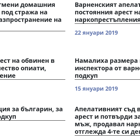
отмени домашния
Варненският апела
 под стража на
постоянния арест н
разпространение на
наркопрестъплени
22 януари 2019
ст на обвинен в
Намалиха размера 
ество опиати,
инспектора от варн
нение
подкуп
15 януари 2019
ция за българин, за
Апелативният съд 
одкуп
арест и потвърди з
мъж, продавал нарк
отглежда 4-те си де