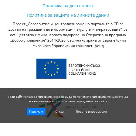
Политика за достъпност
Политика за защита на личните данни
Проект „Доразвитие и централизиране на порталите в СП за
достъп на граждани до информация, е-услуги и е-правосъдие“, се
осъществява с финансовата подкрепа на Оперативна програма
„Добро управление“ 2014-2020, съфинансирана от Европейския
съюз чрез Европейския социален фонд
Този сайт използва бисквитки (cookies). Като приемете бисквитките, можете да
се възползвате от оптималното поведение на сайта.
Приемам
Отказ
Повече информация
© 2026 Висш Съдебен Съвет - Република България